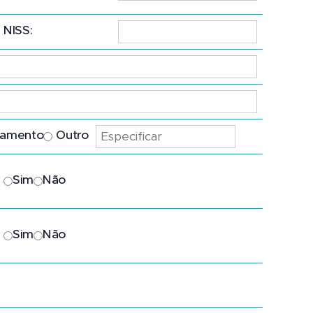
NISS:
ramento
Outro
Sim
Não
Sim
Não