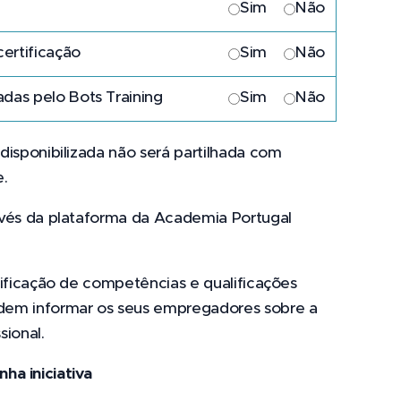
Sim
Não
ertificação
Sim
Não
das pelo Bots Training
Sim
Não
disponibilizada não será partilhada com
e.
ravés da plataforma da Academia Portugal
ntificação de competências e qualificações
podem informar os seus empregadores sobre a
sional.
ha iniciativa